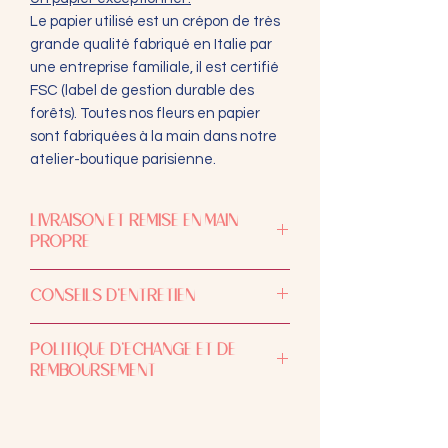
Le papier utilisé est un crépon de très
grande qualité fabriqué en Italie par
une entreprise familiale, il est certifié
FSC (label de gestion durable des
forêts). Toutes nos fleurs en papier
sont fabriquées à la main dans notre
atelier-boutique parisienne.
LIVRAISON ET REMISE EN MAIN
PROPRE
L'expédition se fait entre 5 et 8 jours
CONSEILS D'ENTRETIEN
ouvrables. Si vous êtes pris par le
temps, pour votre confort et le mien,
Afin d’éviter que les couleurs ne
contactez-moi avant de passer
POLITIQUE D’ECHANGE ET DE
palissent, ne les exposez pas aux
commande pour discuter des délais
REMBOURSEMENT
rayons directs du soleil (même si les
possibles !
fleurs en papier ont été aspergées
La livraison se fait partout en France
Chaque commande est produite à la
d'un spray anti-UV).
par Colissimo, le prix est en fonction du
commande. Les articles ne sont ni
Je vous conseille de ne pas placer
poids de l’ensemble de la commande