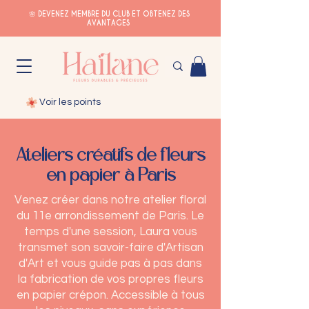
🌸 DEVENEZ MEMBRE DU CLUB ET OBTENEZ DES
AVANTAGES
Voir les points
Ateliers créatifs de fleurs
en papier à Paris
Venez créer dans notre atelier floral
du 11e arrondissement de Paris. Le
temps d'une session, Laura vous
transmet son savoir-faire d'Artisan
d'Art et vous guide pas à pas dans
la fabrication de vos propres fleurs
en papier crépon. Accessible à tous