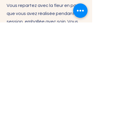
Vous repartez avec la fleur en papier
que vous avez réalisée pendant la
session, emballée avec soin. Vous
repartez aussi avec les patrons et
les techniques apprises. Vous
pouvez réutiliser les patrons à titre
personnel et de continuer à créer à la
maison. Nous vous partageons les
différentes mesures et quantité de
matériel nécéssaire pour en refaire,
mais nous ne fournissons pas de
récapitulatif. Vous pouvez
néanmoins prendre des notes, des
photos et vidéos.