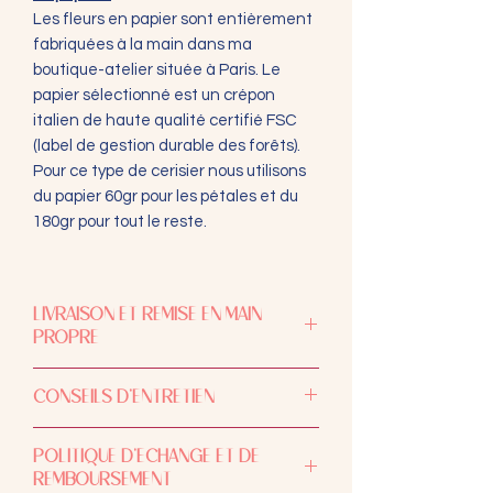
Les fleurs en papier sont entièrement
fabriquées à la main dans ma
boutique-atelier située à Paris. Le
papier sélectionné est un crépon
italien de haute qualité certifié FSC
(label de gestion durable des forêts).
Pour ce type de cerisier nous utilisons
du papier 60gr pour les pétales et du
180gr pour tout le reste.
LIVRAISON ET REMISE EN MAIN
PROPRE
L'expédition se fait entre 5 et 8 jours
CONSEILS D'ENTRETIEN
ouvrables. Si vous êtes pris par le
temps, pour votre confort et le mien,
Afin d’éviter que les couleurs ne
contactez-moi avant de passer
POLITIQUE D’ECHANGE ET DE
palissent, ne les exposez pas aux
commande pour discuter des délais
REMBOURSEMENT
rayons directs du soleil (même si les