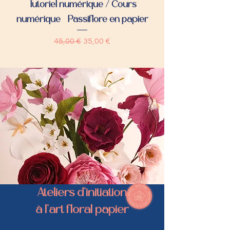
Tutoriel numérique / Cours
Bougainvillée - f
numérique - Passiflore en papier
Prix original
Prix promotionnel
45,00 €
35,00 €
Ateliers d'initiation
à l'art floral papier