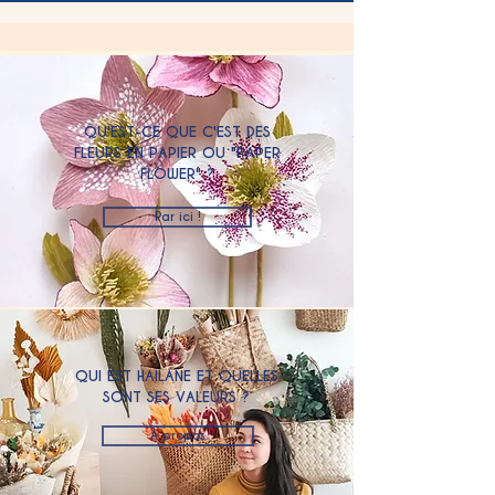
QU'EST-CE QUE C'EST DES
FLEURS EN PAPIER OU "PAPER
FLOWER" ?
Par ici !
QUI EST HAILANE ET QUELLES
SONT SES VALEURS ?
À propos