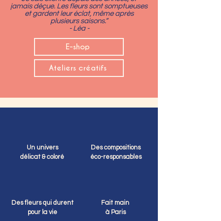
jamais déçue. Les fleurs sont somptueuses
et gardent leur éclat, même après
plusieurs saisons.”
- Léa -
E-shop
Ateliers créatifs
Un univers
Des compositions
délicat & coloré
éco-responsables
Des fleurs qui durent
Fait main
pour la vie
à Paris