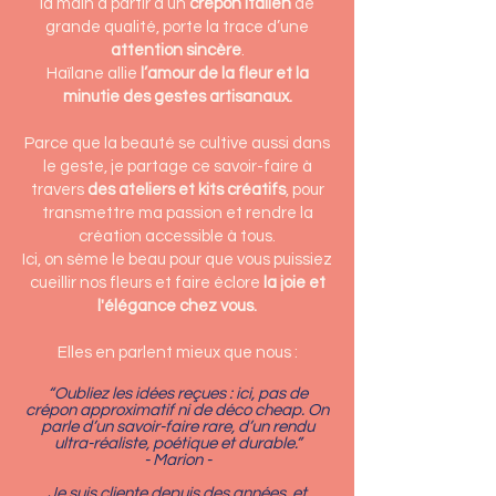
la main à partir d’un
crépon italien
de
grande qualité, porte la trace d’une
attention sincère
.
Haïlane allie
l’amour de la fleur et la
minutie des gestes artisanaux.
Parce que la beauté se cultive aussi dans
le geste, je partage ce savoir-faire à
travers
des ateliers et kits créatifs
, pour
transmettre ma passion et rendre la
création accessible à tous.
Ici, on sème le beau pour que vous puissiez
cueillir nos fleurs et faire éclore
la joie et
l'élégance chez vous.
Elles en parlent mieux que nous :
“Oubliez les idées reçues : ici, pas de
crépon approximatif ni de déco cheap. On
parle d’un savoir-faire rare, d’un rendu
ultra-réaliste, poétique et durable.”
- Marion -
Je suis cliente depuis des années, et