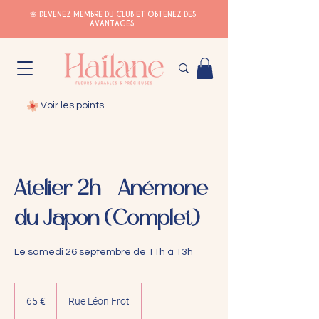
🌸 DEVENEZ MEMBRE DU CLUB ET OBTENEZ DES
AVANTAGES
Voir les points
Atelier 2h - Anémone
du Japon (Complet)
Le samedi 26 septembre de 11h à 13h
65
euros
65 €
Rue Léon Frot