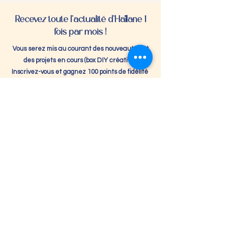
Recevez toute l'actualité d'Haïlane 1
fois par mois !
Vous serez mis au courant des nouveautés et
des projets en cours (box DIY créative).
Inscrivez-vous et gagnez 100 points de fidélité
S'inscrire à la Newsletter
La boutique
E-shop
Ateliers DIY
Mariage
Me rendre visite